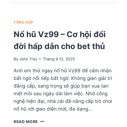
MM99
ĐỔI
TIỀN
MẶT
TỔNG HỢP
–
ĐẠI
Nổ hũ Vz99 – Cơ hội đổi
DƯƠNG
KỲ
đời hấp dẫn cho bet thủ
DIỆU
ĐẦY
By
John Trez
Tháng 9 13, 2025
THỬ
THÁCH
Anh em thử ngay nổ hũ Vz99 để cảm nhận
bất ngờ nối tiếp bất ngờ. Không gian giải trí
đẳng cấp, sang trọng sẽ giúp bạn xua tan
mệt mỏi sau ngày dài làm việc. Nhờ công
nghệ hiện đại, nhà cái đã nâng cấp trò chơi
nổ hũ với giao diện mới, đa dạng…
NỔ
READ MORE
HŨ