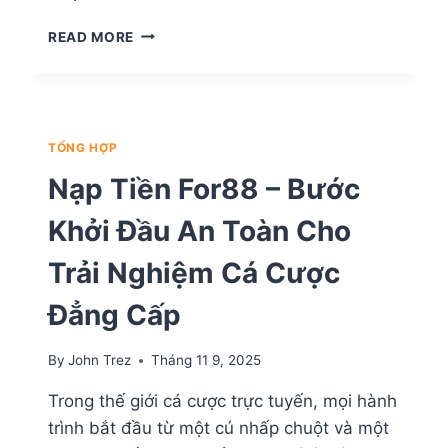
GAME
READ MORE
NỔ
HŨ
ONLINE
–
TRẢI
TỔNG HỢP
NGHIỆM
GIẢI
Nạp Tiền For88 – Bước
TRÍ
ĐỈNH
Khởi Đầu An Toàn Cho
CAO
VỚI
Trải Nghiệm Cá Cược
CƠ
HỘI
Đẳng Cấp
SĂN
JACKPOT
By
John Trez
Tháng 11 9, 2025
KHỔNG
LỒ
Trong thế giới cá cược trực tuyến, mọi hành
trình bắt đầu từ một cú nhấp chuột và một