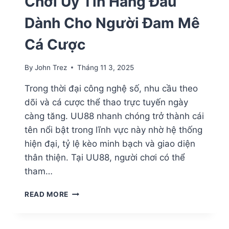
Chơi Uy Tín Hàng Đầu
VÀ
ĐẲNG
Dành Cho Người Đam Mê
CẤP
HÀNG
Cá Cược
ĐẦU
CHÂU
By
John Trez
Tháng 11 3, 2025
Á
Trong thời đại công nghệ số, nhu cầu theo
dõi và cá cược thể thao trực tuyến ngày
càng tăng. UU88 nhanh chóng trở thành cái
tên nổi bật trong lĩnh vực này nhờ hệ thống
hiện đại, tỷ lệ kèo minh bạch và giao diện
thân thiện. Tại UU88, người chơi có thể
tham…
THỂ
READ MORE
THAO
UU88
–