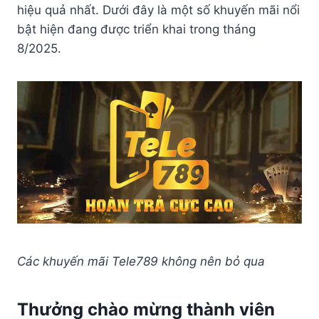
hiệu quả nhất. Dưới đây là một số khuyến mãi nổi
bật hiện đang được triển khai trong tháng
8/2025.
Các khuyến mãi Tele789 không nên bỏ qua
Thưởng chào mừng thành viên