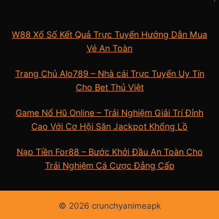
W88 Xổ Số Kết Quả Trực Tuyến Hướng Dẫn Mua
Vé An Toàn
Trang Chủ Alo789 – Nhà cái Trực Tuyến Uy Tín
Cho Bet Thủ Việt
Game Nổ Hũ Online – Trải Nghiệm Giải Trí Đỉnh
Cao Với Cơ Hội Săn Jackpot Khổng Lồ
Nạp Tiền For88 – Bước Khởi Đầu An Toàn Cho
Trải Nghiệm Cá Cược Đẳng Cấp
© 2026 crunchyanimeapk