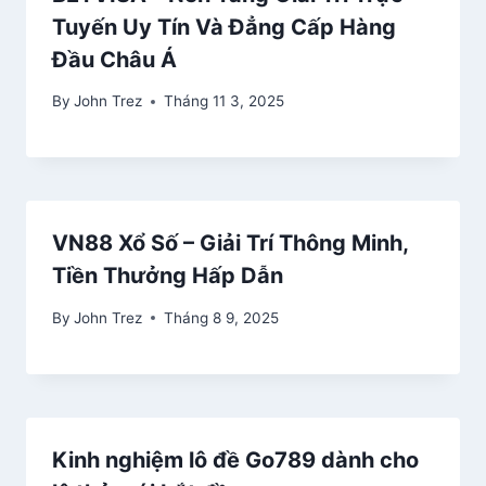
Tuyến Uy Tín Và Đẳng Cấp Hàng
Đầu Châu Á
By
John Trez
Tháng 11 3, 2025
VN88 Xổ Số – Giải Trí Thông Minh,
Tiền Thưởng Hấp Dẫn
By
John Trez
Tháng 8 9, 2025
Kinh nghiệm lô đề Go789 dành cho