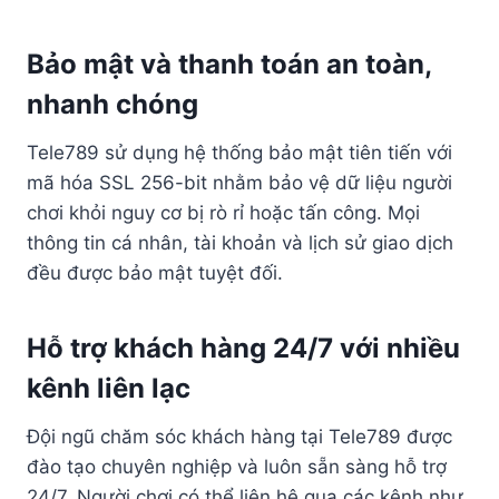
Bảo mật và thanh toán an toàn,
nhanh chóng
Tele789 sử dụng hệ thống bảo mật tiên tiến với
mã hóa SSL 256-bit nhằm bảo vệ dữ liệu người
chơi khỏi nguy cơ bị rò rỉ hoặc tấn công. Mọi
thông tin cá nhân, tài khoản và lịch sử giao dịch
đều được bảo mật tuyệt đối.
Hỗ trợ khách hàng 24/7 với nhiều
kênh liên lạc
Đội ngũ chăm sóc khách hàng tại Tele789 được
đào tạo chuyên nghiệp và luôn sẵn sàng hỗ trợ
24/7. Người chơi có thể liên hệ qua các kênh như