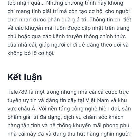
top nhận quà… Những chương trình này không
chỉ mang tính giải trí mà còn tạo cơ hội cho người
chơi nhận được phần quà giá trị. Thông tin chi tiết
về các khuyến mãi luôn được cập nhật trên trang
chủ hoặc qua các kênh truyền thông chính thức
của nhà cái, giúp người chơi dễ dàng theo dõi và
không bỏ lỡ cơ hội.
Kết luận
Tele789 là một trong những nhà cái cá cược trực
tuyến uy tín và đáng tin cậy tại Việt Nam và khu
vực châu Á. Với nền tảng công nghệ hiện đại, sản
phẩm giải trí đa dạng, dịch vụ chăm sóc khách
hàng tận tình và hệ thống khuyến mãi phong phú,
nhà cái này đã và đang thu hút hàng nghìn người