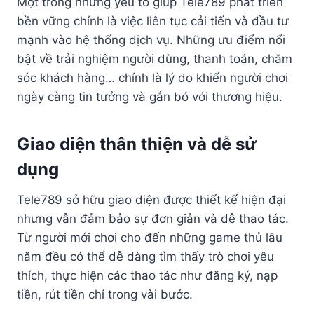
Một trong những yếu tố giúp Tele789 phát triển
bền vững chính là việc liên tục cải tiến và đầu tư
mạnh vào hệ thống dịch vụ. Những ưu điểm nổi
bật về trải nghiệm người dùng, thanh toán, chăm
sóc khách hàng… chính là lý do khiến người chơi
ngày càng tin tưởng và gắn bó với thương hiệu.
Giao diện thân thiện và dễ sử
dụng
Tele789 sở hữu giao diện được thiết kế hiện đại
nhưng vẫn đảm bảo sự đơn giản và dễ thao tác.
Từ người mới chơi cho đến những game thủ lâu
năm đều có thể dễ dàng tìm thấy trò chơi yêu
thích, thực hiện các thao tác như đăng ký, nạp
tiền, rút tiền chỉ trong vài bước.