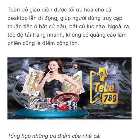
Toàn bộ giao diện được tối ưu hóa cho cả
desktop lẫn di động, giúp người dùng truy cập
thuận tiện ở bất cứ đâu, bất cứ lúc nào. Ngoài ra,
tốc độ tải trang nhanh, không có quảng cáo làm
phiền cũng là điểm cộng lớn.
Tổng hợp những ưu điểm của nhà cái